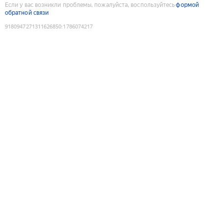
Если у вас возникли проблемы, пожалуйста, воспользуйтесь
формой
обратной связи
9180947271311626850
:
1786074217