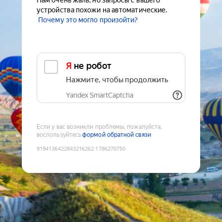
Нам очень жаль, но запросы с вашего
устройства похожи на автоматические.
Почему это могло произойти?
Я не робот
Нажмите, чтобы продолжить
Yandex SmartCaptcha
Если у вас возникли проблемы, пожалуйста,
воспользуйтесь
формой обратной связи
9194136422843216262
:
1786270750