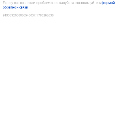
Если у вас возникли проблемы, пожалуйста, воспользуйтесь
формой
обратной связи
9193592038086548037
:
1786262638