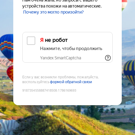
Нам очень жаль, но запросы с вашего
устройства похожи на автоматические.
Почему это могло произойти?
Я не робот
Нажмите, чтобы продолжить
Yandex SmartCaptcha
Если у вас возникли проблемы, пожалуйста,
воспользуйтесь
формой обратной связи
9187354558887418508
:
1786169693