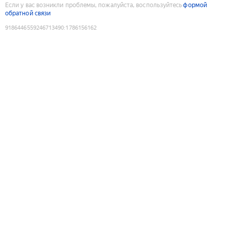
Если у вас возникли проблемы, пожалуйста, воспользуйтесь
формой
обратной связи
9186446559246713490
:
1786156162