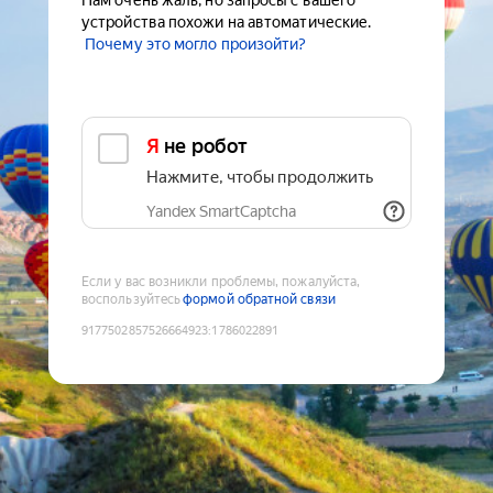
Нам очень жаль, но запросы с вашего
устройства похожи на автоматические.
Почему это могло произойти?
Я не робот
Нажмите, чтобы продолжить
Yandex SmartCaptcha
Если у вас возникли проблемы, пожалуйста,
воспользуйтесь
формой обратной связи
9177502857526664923
:
1786022891