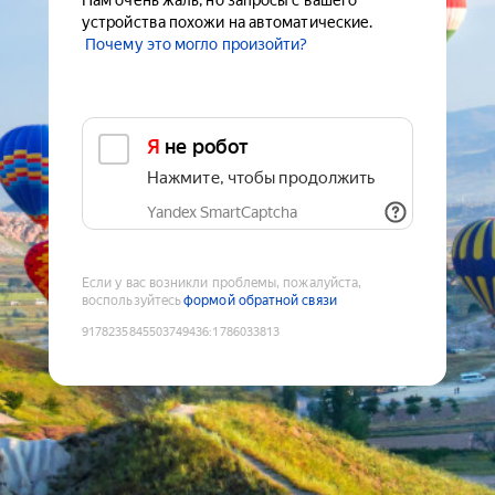
Нам очень жаль, но запросы с вашего
устройства похожи на автоматические.
Почему это могло произойти?
Я не робот
Нажмите, чтобы продолжить
Yandex SmartCaptcha
Если у вас возникли проблемы, пожалуйста,
воспользуйтесь
формой обратной связи
9178235845503749436
:
1786033813