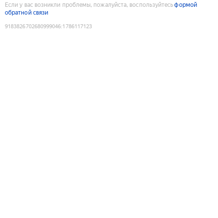
Если у вас возникли проблемы, пожалуйста, воспользуйтесь
формой
обратной связи
9183826702680999046
:
1786117123