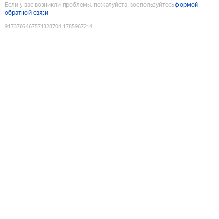
Если у вас возникли проблемы, пожалуйста, воспользуйтесь
формой
обратной связи
9173766467571828704
:
1785967214