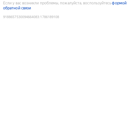
Если у вас возникли проблемы, пожалуйста, воспользуйтесь
формой
обратной связи
9188657530094664083
:
1786189108