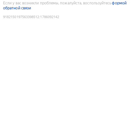
Если у вас возникли проблемы, пожалуйста, воспользуйтесь
формой
обратной связи
9182150197563398512
:
1786092142