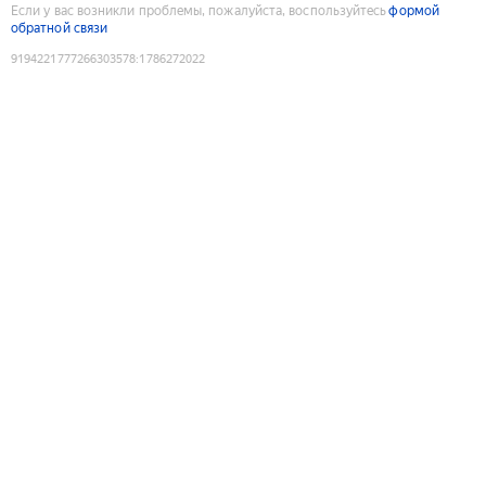
Если у вас возникли проблемы, пожалуйста, воспользуйтесь
формой
обратной связи
9194221777266303578
:
1786272022