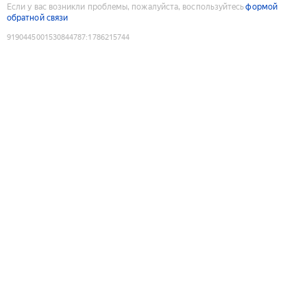
Если у вас возникли проблемы, пожалуйста, воспользуйтесь
формой
обратной связи
9190445001530844787
:
1786215744