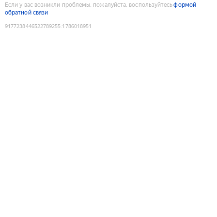
Если у вас возникли проблемы, пожалуйста, воспользуйтесь
формой
обратной связи
9177238446522789255
:
1786018951