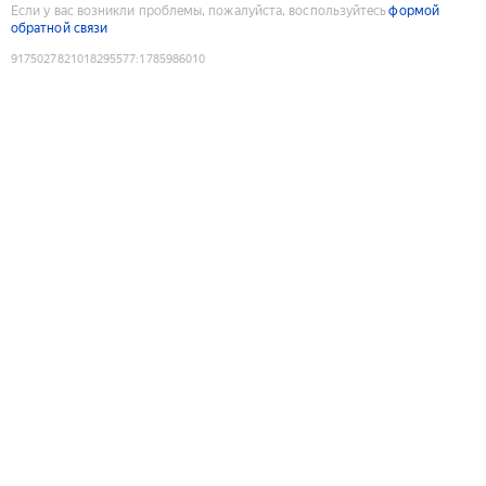
Если у вас возникли проблемы, пожалуйста, воспользуйтесь
формой
обратной связи
9175027821018295577
:
1785986010