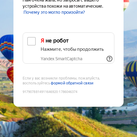
Нам очень жаль, но запросы с вашего
устройства похожи на автоматические.
Почему это могло произойти?
Я не робот
Нажмите, чтобы продолжить
Yandex SmartCaptcha
Если у вас возникли проблемы, пожалуйста,
воспользуйтесь
формой обратной связи
9179078814911646920
:
1786046374