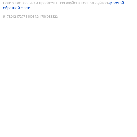
Если у вас возникли проблемы, пожалуйста, воспользуйтесь
формой
обратной связи
9178202872771400342
:
1786033322