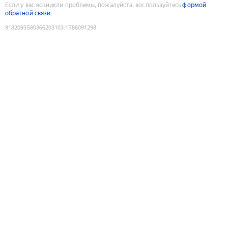
Если у вас возникли проблемы, пожалуйста, воспользуйтесь
формой
обратной связи
9182093580366203103
:
1786091298