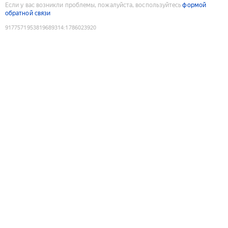
Если у вас возникли проблемы, пожалуйста, воспользуйтесь
формой
обратной связи
9177571953819689314
:
1786023920