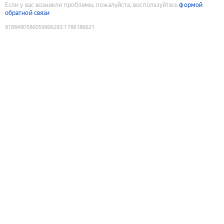
Если у вас возникли проблемы, пожалуйста, воспользуйтесь
формой
обратной связи
9188490586059906293
:
1786186621