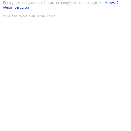
Если у вас возникли проблемы, пожалуйста, воспользуйтесь
формой
обратной связи
9192231519753400864
:
1786242365