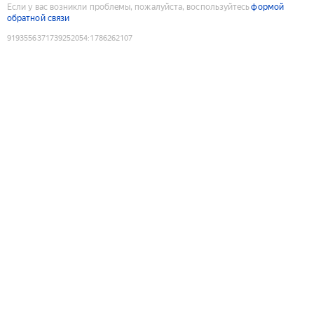
Если у вас возникли проблемы, пожалуйста, воспользуйтесь
формой
обратной связи
9193556371739252054
:
1786262107