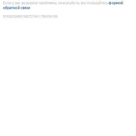
Если у вас возникли проблемы, пожалуйста, воспользуйтесь
формой
обратной связи
9193023689158572744
:
1786254169