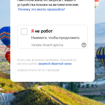
Нам очень жаль, но запросы с вашего
устройства похожи на автоматические.
Почему это могло произойти?
Я не робот
Нажмите, чтобы продолжить
Yandex SmartCaptcha
Если у вас возникли проблемы, пожалуйста,
воспользуйтесь
формой обратной связи
9188334157915179170
:
1786184290