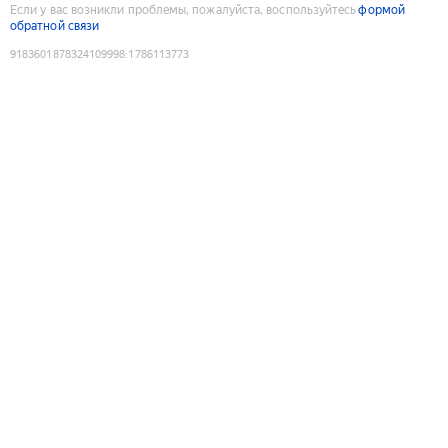
Если у вас возникли проблемы, пожалуйста, воспользуйтесь
формой
обратной связи
9183601878324109998
:
1786113773