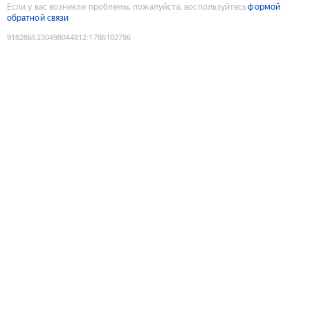
Если у вас возникли проблемы, пожалуйста, воспользуйтесь
формой
обратной связи
9182865230498044812
:
1786102796