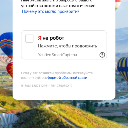
Нам очень жаль, но запросы с вашего
устройства похожи на автоматические.
Почему это могло произойти?
Я не робот
Нажмите, чтобы продолжить
Yandex SmartCaptcha
Если у вас возникли проблемы, пожалуйста,
воспользуйтесь
формой обратной связи
9180611887112161176
:
1786069219