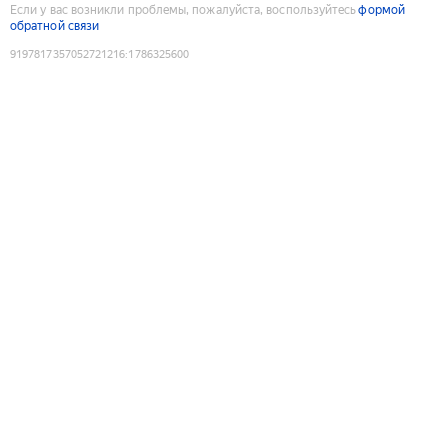
Если у вас возникли проблемы, пожалуйста, воспользуйтесь
формой
обратной связи
9197817357052721216
:
1786325600