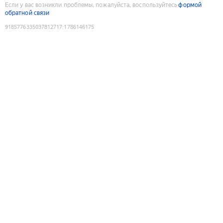
Если у вас возникли проблемы, пожалуйста, воспользуйтесь
формой
обратной связи
9185776335037812717
:
1786146175