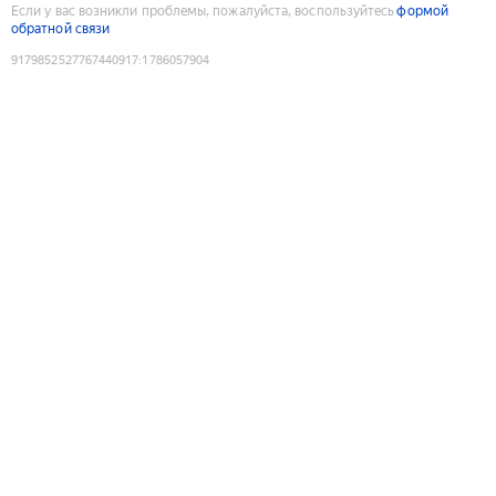
Если у вас возникли проблемы, пожалуйста, воспользуйтесь
формой
обратной связи
9179852527767440917
:
1786057904