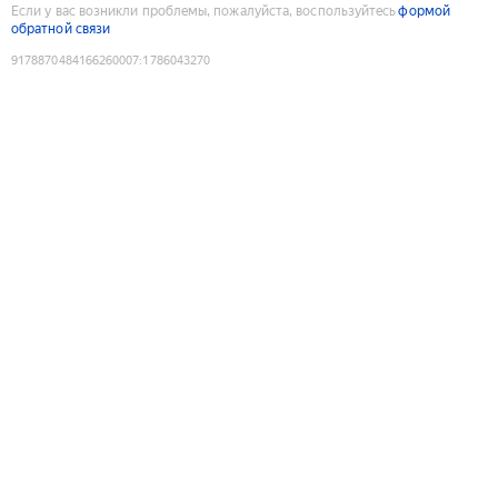
Если у вас возникли проблемы, пожалуйста, воспользуйтесь
формой
обратной связи
9178870484166260007
:
1786043270