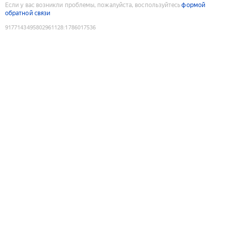
Если у вас возникли проблемы, пожалуйста, воспользуйтесь
формой
обратной связи
9177143495802961128
:
1786017536