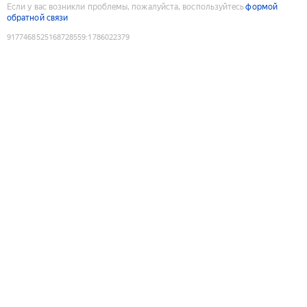
Если у вас возникли проблемы, пожалуйста, воспользуйтесь
формой
обратной связи
9177468525168728559
:
1786022379