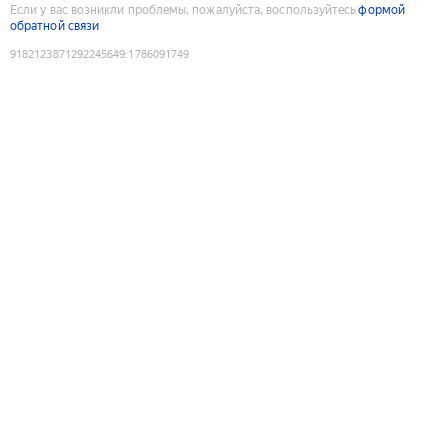
Если у вас возникли проблемы, пожалуйста, воспользуйтесь
формой
обратной связи
9182123871292245649
:
1786091749