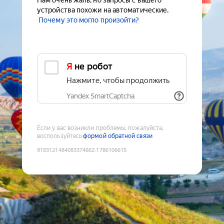
Нам очень жаль, но запросы с вашего
устройства похожи на автоматические.
Почему это могло произойти?
Я не робот
Нажмите, чтобы продолжить
Yandex SmartCaptcha
Если у вас возникли проблемы, пожалуйста,
воспользуйтесь
формой обратной связи
9183121484083374662
:
1786106615