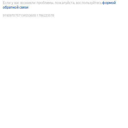
Если у вас возникли проблемы, пожалуйста, воспользуйтесь
формой
обратной связи
9190970757134553600
:
1786223578