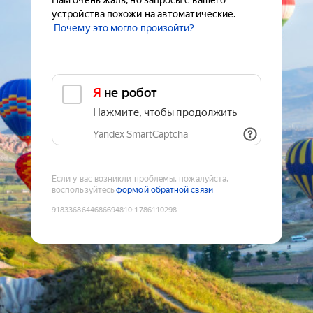
Нам очень жаль, но запросы с вашего
устройства похожи на автоматические.
Почему это могло произойти?
Я не робот
Нажмите, чтобы продолжить
Yandex SmartCaptcha
Если у вас возникли проблемы, пожалуйста,
воспользуйтесь
формой обратной связи
9183368644686694810
:
1786110298