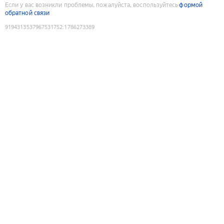
Если у вас возникли проблемы, пожалуйста, воспользуйтесь
формой
обратной связи
9194313537967531752
:
1786273389