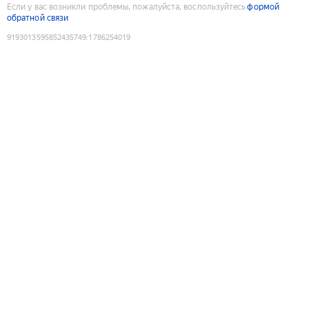
Если у вас возникли проблемы, пожалуйста, воспользуйтесь
формой
обратной связи
9193013595852435749
:
1786254019