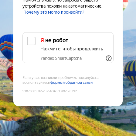
Нам очень жаль, но запросы с вашего
устройства похожи на автоматические.
Почему это могло произойти?
Я не робот
Нажмите, чтобы продолжить
Yandex SmartCaptcha
Если у вас возникли проблемы, пожалуйста,
воспользуйтесь
формой обратной связи
9187830976525256346
:
1786176792