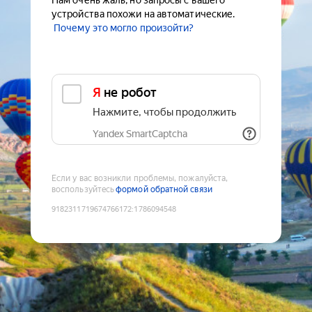
Нам очень жаль, но запросы с вашего
устройства похожи на автоматические.
Почему это могло произойти?
Я не робот
Нажмите, чтобы продолжить
Yandex SmartCaptcha
Если у вас возникли проблемы, пожалуйста,
воспользуйтесь
формой обратной связи
9182311719674766172
:
1786094548