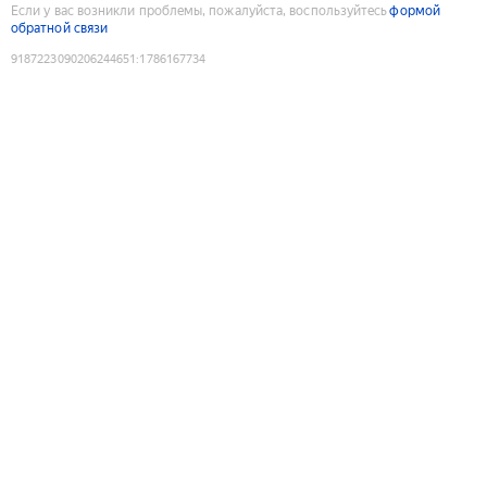
Если у вас возникли проблемы, пожалуйста, воспользуйтесь
формой
обратной связи
9187223090206244651
:
1786167734