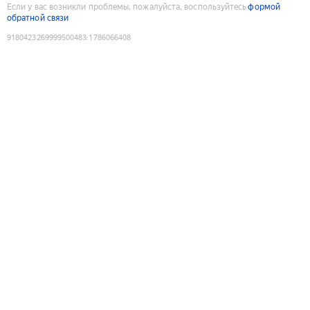
Если у вас возникли проблемы, пожалуйста, воспользуйтесь
формой
обратной связи
9180423269999500483
:
1786066408