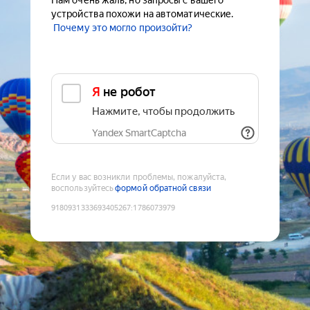
Нам очень жаль, но запросы с вашего
устройства похожи на автоматические.
Почему это могло произойти?
Я не робот
Нажмите, чтобы продолжить
Yandex SmartCaptcha
Если у вас возникли проблемы, пожалуйста,
воспользуйтесь
формой обратной связи
9180931333693405267
:
1786073979