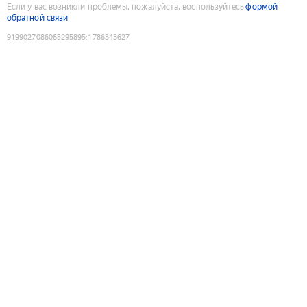
Если у вас возникли проблемы, пожалуйста, воспользуйтесь
формой
обратной связи
9199027086065295895
:
1786343627