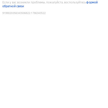
Если у вас возникли проблемы, пожалуйста, воспользуйтесь
формой
обратной связи
9199020056343506822
:
1786343522