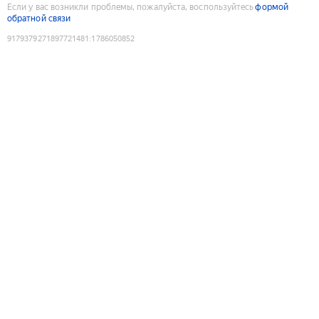
Если у вас возникли проблемы, пожалуйста, воспользуйтесь
формой
обратной связи
9179379271897721481
:
1786050852