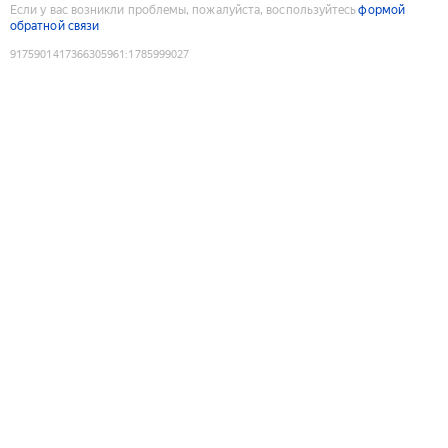
Если у вас возникли проблемы, пожалуйста, воспользуйтесь
формой
обратной связи
9175901417366305961
:
1785999027