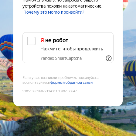
Нам очень жаль, но запросы с вашего
устройства похожи на автоматические.
Почему это могло произойти?
Я не робот
Нажмите, чтобы продолжить
Yandex SmartCaptcha
Если у вас возникли проблемы, пожалуйста,
воспользуйтесь
формой обратной связи
9185136896077114311
:
1786136647