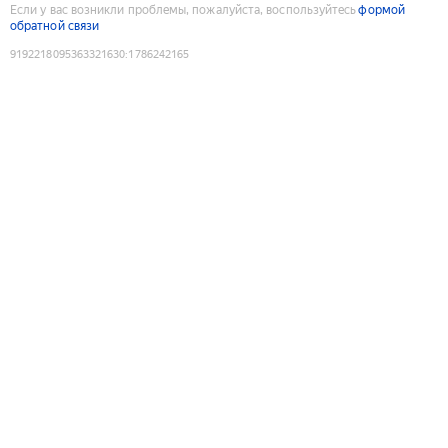
Если у вас возникли проблемы, пожалуйста, воспользуйтесь
формой
обратной связи
9192218095363321630
:
1786242165